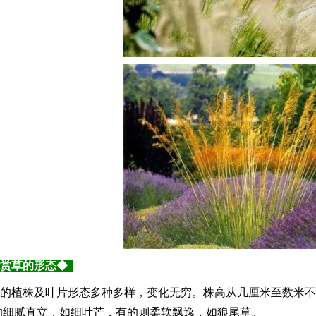
赏草的形态◆
的植株及叶片形态多种多样，变化无穷。株高从几厘米至数米不
的细腻直立，如细叶芒，有的则柔软飘逸，如狼尾草。