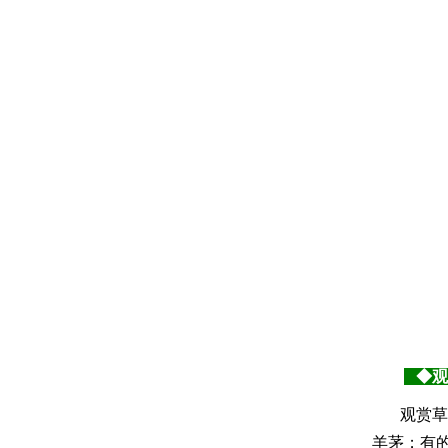
◆观
观赏草
羊茅；有